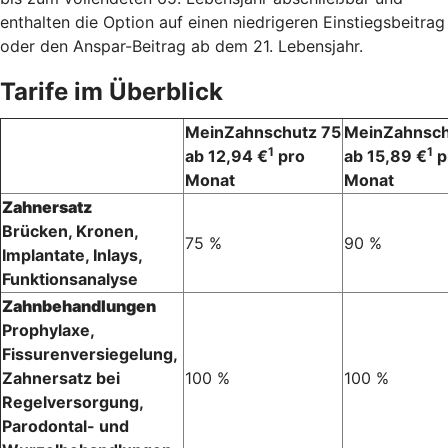
enthalten die Option auf einen niedrigeren Einstiegsbeitrag
oder den Anspar-Beitrag ab dem 21. Lebensjahr.
Tarife im Überblick
MeinZahnschutz 75
MeinZahnsch
1
1
ab 12,94 €
pro
ab 15,89 €
p
Monat
Monat
Zahnersatz
Brücken, Kronen,
75 %
90 %
Implantate, Inlays,
Funktionsanalyse
Zahnbehandlungen
Prophylaxe,
Fissurenversiegelung,
Zahnersatz bei
100 %
100 %
Regelversorgung,
Parodontal- und