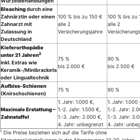
Wurzelbehandlungen
Bleaching
durch eine
Zahnärztin oder einen
100 % bis zu 150 €
100 % bis zu 
Zahnarzt mit
alle 2
alle 2
Zulassung in
Versicherungsjahre
Versicherungs
Deutschland
Kieferorthopädie
2
unter 21 Jahren
75 %
90 %
inkl. Extras wie
bis 2.000 €
bis 2.500 €
Keramik-/Minibrackets
oder Lingualtechnik
Aufbiss-Schienen
75 %
90 %
(Knirschschienen)
1. Jahr: 1.000 €,
1. Jahr: 1.000 
Maximale Erstattung –
1.-2. Jahr: 1.500 €,
1.-2. Jahr: 2.
Zahnstaffel
1.-3. Jahr: 2.000 €,
1.-3. Jahr: 3.
4. Jahr: unbegrenzt
4. Jahr: unbe
1
Die Preise beziehen sich auf die Tarife ohne