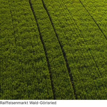
Raiffeisenmarkt Wald-Görisried