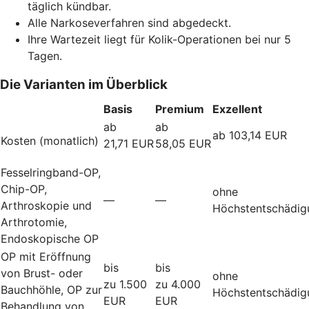
täglich kündbar.
Alle Narkoseverfahren sind abgedeckt.
Ihre Wartezeit liegt für Kolik-Operationen bei nur 5
Tagen.
Die Varianten im Überblick
Basis
Premium
Exzellent
ab
ab
ab 103,14 EUR
Kosten (monatlich)
21,71 EUR
58,05 EUR
Fesselringband-OP,
Chip-OP,
ohne
—
—
Arthroskopie und
Höchstentschädig
Arthrotomie,
Endoskopische OP
OP mit Eröffnung
bis
bis
von Brust- oder
ohne
zu 1.500
zu 4.000
Bauchhöhle, OP zur
Höchstentschädig
EUR
EUR
Behandlung von