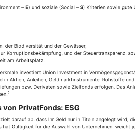
vironment –
E
) und soziale (Social –
S
) Kriterien sowie gut
, der Biodiversität und der Gewässer,
r Korruptionsbekämpfung, und der Steuertransparenz, so
eit am Arbeitsplatz.
Merkmale investiert Union Investment in Vermögensgegenstä
in Aktien, Anleihen, Geldmarktinstrumente, Rohstoffe un
riefungen bzw. Derivaten sowie Zielfonds erfolgen. Das A
2
sen.
s von PrivatFonds: ESG
elt darauf ab, dass Ihr Geld nur in Titeln angelegt wird, 
 hat Gültigkeit für die Auswahl von Unternehmen, weicht je